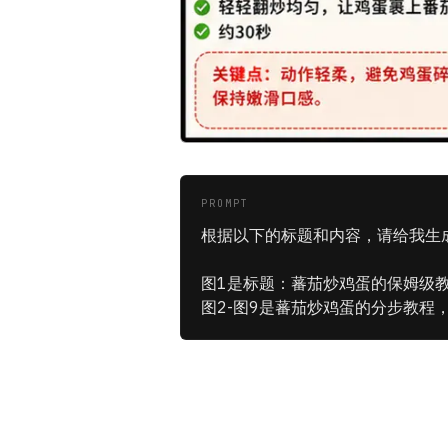
PROMPT
根据以下的标题和内容，请给我生成 
图1是标题：蕃茄炒鸡蛋的保姆级
图2-图9是蕃茄炒鸡蛋的分步教