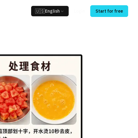
🇺🇸
English
Login
Start for free