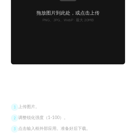
拖放图片到此处，或点击上传
PNG、JPG、WebP · 最大 20MB
使用方法
上传图片。
1
调整锐化强度（1-100）。
2
点击输入框外部应用。准备好后下载。
3