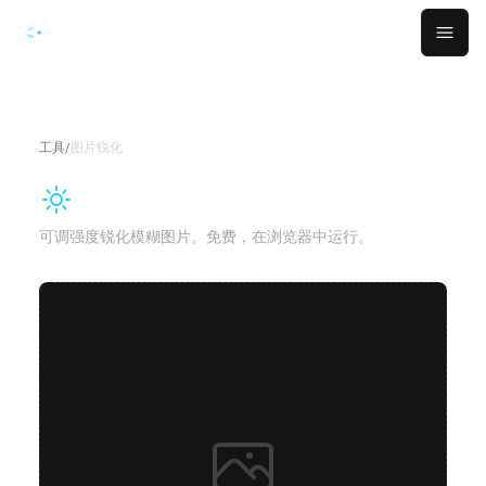
跳转到主要内容
Open
工具
/
图片锐化
图片锐化
可调强度锐化模糊图片。免费，在浏览器中运行。