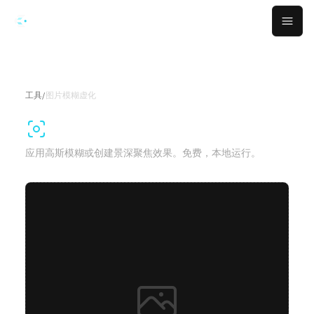
跳转到主要内容
Open
工具
/
图片模糊虚化
图片模糊虚化
应用高斯模糊或创建景深聚焦效果。免费，本地运行。