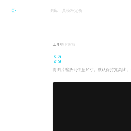
跳转到主要内容
图库
工具
模板
定价
CVY.AI
工具
/
图片缩放
图片缩放
将图片缩放到任意尺寸。默认保持宽高比。