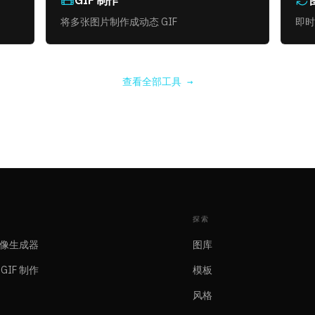
GIF 制作
将多张图片制作成动态 GIF
即时
查看全部工具 →
探索
图像生成器
图库
GIF 制作
模板
风格