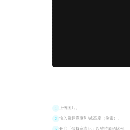
使用方法
上传图片。
1
输入目标宽度和/或高度（像素）。
2
开启「保持宽高比」以维持原始比例。
3