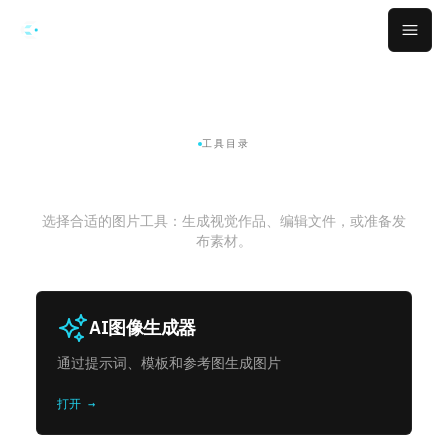
跳转到主要内容
Open
工具目录
AI 图片工具
选择合适的图片工具：生成视觉作品、编辑文件，或准备发
布素材。
AI图像生成器
通过提示词、模板和参考图生成图片
打开 →