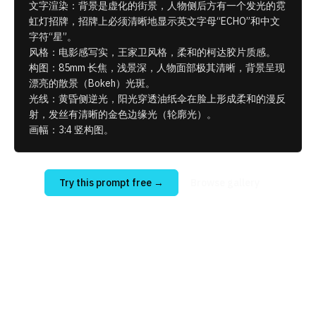
文字渲染：背景是虚化的街景，人物侧后方有一个发光的霓
虹灯招牌，招牌上必须清晰地显示英文字母“ECHO”和中文
字符“星”。
风格：电影感写实，王家卫风格，柔和的柯达胶片质感。
构图：85mm 长焦，浅景深，人物面部极其清晰，背景呈现
漂亮的散景（Bokeh）光斑。
光线：黄昏侧逆光，阳光穿透油纸伞在脸上形成柔和的漫反
射，发丝有清晰的金色边缘光（轮廓光）。
画幅：3:4 竖构图。
Try this prompt free
→
Browse gallery