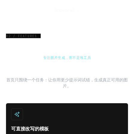
Browse all →
02 / FEATURES
专注图片生成，而不是堆工具
从提示词到成图，更少试错
首页只围绕一个任务：让你用更少提示词试错，生成真正可用的图
片。
可直接改写的模板