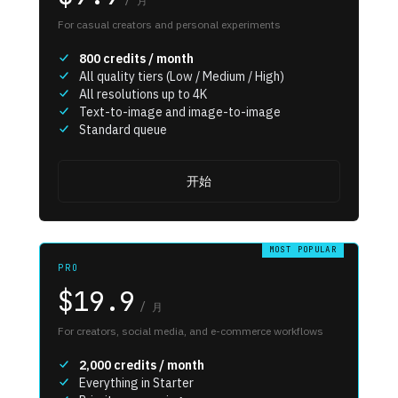
/
月
For casual creators and personal experiments
800
credits / month
All quality tiers (Low / Medium / High)
All resolutions up to 4K
Text-to-image and image-to-image
Standard queue
开始
MOST POPULAR
PRO
$19.9
/
月
For creators, social media, and e-commerce workflows
2,000
credits / month
Everything in Starter