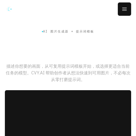
跳转到主要内容
Open
AI 图片生成器 + 提示词模板
用已经好用的提示词，更快生成
AI 图片
描述你想要的画面，从可复用提示词模板开始，或选择更适合当前
任务的模型。CVY.AI 帮助创作者从想法快速到可用图片，不必每次
从零打磨提示词。