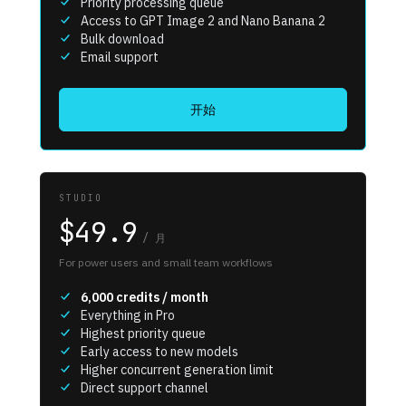
Priority processing queue
Access to GPT Image 2 and Nano Banana 2
Bulk download
Email support
开始
STUDIO
$49.9
/
月
For power users and small team workflows
6,000
credits / month
Everything in Pro
Highest priority queue
Early access to new models
Higher concurrent generation limit
Direct support channel